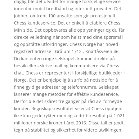
daglig ble det utvidet for mange forskjellige service
innenfor mobil bredbånd og internett provider. Det
jobber omtrent 100 ansatte som gir profesjonell
Chess kundeservice. Det er enkelt å etablere Chess
Min side. Det oppbevares alle opplysninger og du får
direkte veiledning når som helst med dine spørsmål
og oppståtte utfordringer. Chess Norge har hoved
registrert adresse i Grålum 1712 , Knattåsveien 46.
Du kan enten ringe selskapet, komme direkte på
besøk ellers skrive mail og kommunisere via Chess
chat. Chess er representert i forskjellige butikkjeder i
Norge. Det er behjelpelig å surfe på nettside for å
finne gyldige adresser og telefonnumre. Selskapet
lanserer mange metoder for effektiv kundeservice.
Derfor ble det skåret tre ganger på råd av fornøyde
kunder. Regnskapsresultatet viser at Chess opptjent
ikke kun gode rykter men også driftsresultat på 1 021
millioner norske kroner i året 2016. Disse tall er godt
tegn på stabilitet og sikkerhet for videre utviklingen.