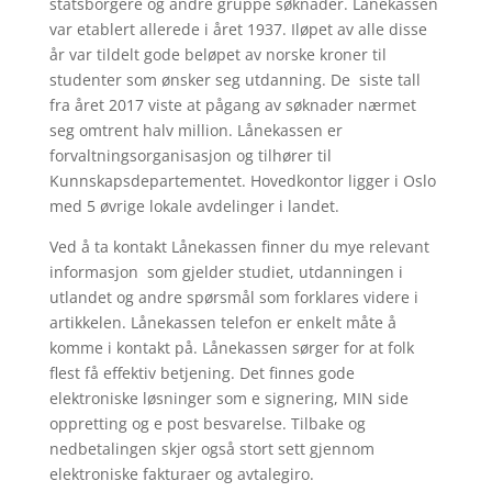
statsborgere og andre gruppe søknader. Lånekassen
var etablert allerede i året 1937. Iløpet av alle disse
år var tildelt gode beløpet av norske kroner til
studenter som ønsker seg utdanning. De siste tall
fra året 2017 viste at pågang av søknader nærmet
seg omtrent halv million. Lånekassen er
forvaltningsorganisasjon og tilhører til
Kunnskapsdepartementet. Hovedkontor ligger i Oslo
med 5 øvrige lokale avdelinger i landet.
Ved å ta kontakt Lånekassen finner du mye relevant
informasjon som gjelder studiet, utdanningen i
utlandet og andre spørsmål som forklares videre i
artikkelen. Lånekassen telefon er enkelt måte å
komme i kontakt på. Lånekassen sørger for at folk
flest få effektiv betjening. Det finnes gode
elektroniske løsninger som e signering, MIN side
oppretting og e post besvarelse. Tilbake og
nedbetalingen skjer også stort sett gjennom
elektroniske fakturaer og avtalegiro.