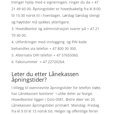
trenger hjelp med e signeringen, ringer du da + 47
21 49 60 00. Åpningstider er hovedsakelig fra kl 8:00
til 15:30 norsk til i hverdager, Lørdag-Søndag stengt
og høytider må sjekkes ytterligere.
Hovedkontor og administrasjon svarer på + 47 21
70 40 00.
Utfordringer med innlogging og PIN kode
behandles via telefon + 47 800 30 300.
Alternativ DIFI telefon + 47 57655060.
Faksnummer + 47 22720264.
Leter du etter Lånekassen
åpningstider?
I tillegg til ovennevnte åpningstider for telefon støte,
har Lånekassen kontorer i ulike deler av Norge.
Hovedkontor ligger i Oslo 0581, Østre Aker vei 20.
Lånekassen åpningstider primært Mandag- Fredag
fra kl 9 til kl 15 norsk tid. Helger og offentlige ferier