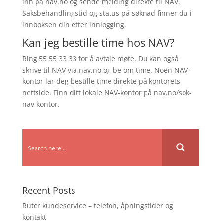
inn på nav.no og sende melding direkte til NAV.
Saksbehandlingstid og status på søknad finner du i
innboksen din etter innlogging.
Kan jeg bestille time hos NAV?
Ring 55 55 33 33 for å avtale møte. Du kan også
skrive til NAV via nav.no og be om time. Noen NAV-
kontor lar deg bestille time direkte på kontorets
nettside. Finn ditt lokale NAV-kontor på nav.no/sok-
nav-kontor.
Recent Posts
Ruter kundeservice – telefon, åpningstider og
kontakt