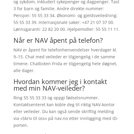
og sykdom, inkludert sykepenger og dagpenger. Tast
3 for barn og familie. Andre direkte nummer:
Pensjon: 55 55 33 34. Økonomi- og gjeldsveiledning:
55 55 33 39. Internasjonale saker: +47 21 07 37 00.
Lønnsgaranti: 22 82 20 00. Hjelpemidler: 55 55 11 11.
Når er NAV åpent på telefon?
NAV er åpent for telefonhenvendelser hverdager kl.
9–15. Chat med veileder er tilgjengelig i de samme
timene. Chatboten Frida er tilgjengelig hele døgnet,
alle dager.
Hvordan kommer jeg i kontakt
med min NAV-veileder?
Ring 55 55 33 33 og oppgi fødselsnummer.
Kontaktsenteret kan koble deg til riktig NAV-kontor
eller veileder. Du kan også sende skriftlig melding
via «Skriv til oss» på nav.no etter innlogging med ID-
porten.